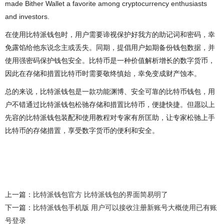
made Bither Wallet a favorite among cryptocurrency enthusiasts
and investors.
在使用比特派钱包时，用户需要谛视保护好我方的助记词和密码，幸
免露馅给他东说念主或丢失。同期，提倡用户如期备份钱包数据，并
使用强密码保护钱包安全。比特币是一种价值解析增长的数字货币，
因此在存储和措置比特币时需要敬终慎始，幸免变成财产蚀本。
总的来说，比特派钱包是一款功能渊博、安全可靠的比特币钱包，用
户不错通过比特派钱包松驰存储和措置比特币，便捷快捷。但愿以上
先容的比特派钱包装配和使用教程对专家有所匡助，让专家松驰上手
比特币的存储措置，享受数字货币的便利和安全。
上一篇：
比特派钱包官方 比特派钱包的界面简易明了
下一篇：
比特派钱包手机版 用户可以接收注册新账号大概使用已有账
号登录