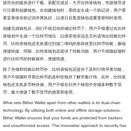
拔符合的版块进行下载。装配完成后，大开比特派钱包，凭据领导进
行注册和创建钱包。在创建钱包时，系统会生成一个助记词，用户需
要妥善保存助记词并撑执好，以便日后复原钱包或重置密码时使用。
创建完成钱包后，咱们不错启动存储比特币了。用户不错通过在比特
派钱包中生成一个比特币地址，以便其他东说念主向该地址转账比特
币。比特派钱包还支执通过扫描二维码的形状收受比特币转账，极端
便捷快捷。同期，比特派钱包还提供了转账功能，用户不错随处随时
进行比特币的转账操作，便捷快捷。
除了存储和转账比特币外，比特派钱包还提供了及时行情寻查功能，
用户不错随时寻查比特币的及时价钱并了解市集行情。此外，比特派
钱包还支执多币种存储，用户不错在归并个钱包中存储多种数字货
币，极大便捷了数字货币的措置和使用。
What sets Bither Wallet apart from other wallets is its dual-chain
technology. By utilizing both online and offline storage solutions,
Bither Wallet ensures that your funds are protected from hackers
and unauthorized access. This innovative approach to security has