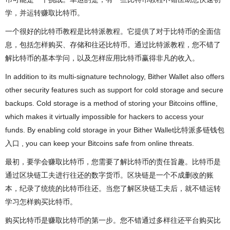
学，并运转赚取比特币。
一个很好的比特币教程是比特派教程。它提供了对于比特币的全面信
息，包括怎样购买、存储和往还比特币。通过比特派教程，您不错了
解比特币的基本学问，以及怎样应用比特币赢得非凡的收入。
In addition to its multi-signature technology, Bither Wallet also offers
other security features such as support for cold storage and secure
backups. Cold storage is a method of storing your Bitcoins offline,
which makes it virtually impossible for hackers to access your
funds. By enabling cold storage in your Bither Wallet比特派多链钱包
入口 , you can keep your Bitcoins safe from online threats.
最初，要学会赚取比特币，您需要了解比特币的责任旨趣。比特币是
通过区块链工夫进行往还的数字货币。区块链是一个不成删改的账
本，纪录了统统的比特币往还。当您了解区块链工夫后，就不错运转
学习怎样购买比特币。
购买比特币是赚取比特币的第一步。您不错通过多样往还平台购买比