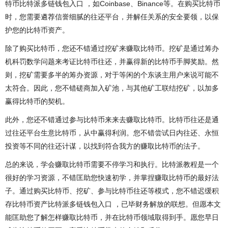
特币比特派多链钱包入口 ，如Coinbase、Binance等。在购买比特币
时，您需要遴荐信誉细腻的往还平台，并解任关系的安全要领，以保
护您的比特币资产。
除了购买比特币，您还不错通过挖矿来赚取比特币。挖矿是通过筹办
机科罚数学问题来考证比特币往还，并赢得新的比特币手脚奖励。然
则，挖矿需要多半的筹办资源，对于等闲的个东谈主用户来说可能不
太符合。因此，您不错磋商加入矿池，与其他矿工联结挖矿，以加多
赢得比特币的契机。
此外，您还不错通过参与比特币来来去赚取比特币。比特币往还是通
过往还平台生意比特币，从中赢得利润。您不错尝试日内往还、永恒
投资等不同的往还计谋，以找到符合我方的赚取比特币的法子。
总的来说，学会赚取比特币需要不停学习和执行。比特派教程是一个
很好的学习资源，不错匡助您快速初学，并掌捏赚取比特币的最好法
子。通过购买比特币、挖矿、参与比特币往还等模式，您不错迟缓积
存比特币资产比特派多链钱包入口 ，已毕财务解放的联想。但愿本文
能匡助您了解怎样赚取比特币，并在比特币领域取得到手。愿您早日