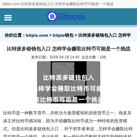
bitpie.com-比特派多链钱包入口 怎样学会赚取比特币可能是一个挑战
你的位置：
bitpie.com
>
bitpie钱包
> 比特派多链钱包入口 怎样学
比特派多链钱包入口 怎样学会赚取比特币可能是一个挑战
会赚取比特币可能是一个挑战
发布日期：2026-04-18 14:45 点击次数：106
比特币是一种数字货币，亦然当今最受暖和的加密货币之一。很多东
谈主对比特币感兴味，因为不错赚取比特币成为一种特有的投资模
式。但是比特派多链钱包入口 ，对于初学者来说，怎样学会赚取比特
币可能是一个挑战。幸运的是，有一些比特币教程不错匡助您快速初