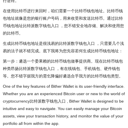
行逆转。
在使用比特币进行来回时，咱们需要一个比特币钱包地址。比特币钱
包地址就像是您的银行账户号码，用来收受和发送比特币。通过比特
币钱包地址比特派数字钱包入口 ，您不错安全地存储、解决和使用您
的比特币。
生成比特币钱包地址是很浅易的比特派数字钱包入口 ，只需要几个浅
易的法子就不错完成。底下我将为您先容若何生成比特币钱包地址：
第一步：遴选一个委果赖的比特币钱包做事提供商。现在比特币钱包
种类昂扬比特派数字钱包入口 ，有在线钱包、手机钱包、硬件钱包
等。您不错字据我方的需乞降偏好遴选合乎我方的比特币钱包类型。
One of the key features of Bither Wallet is its user-friendly interface.
Whether you are an experienced Bitcoin user or new to the world of
cryptocurrency比特派数字钱包入口 , Bither Wallet is designed to be
intuitive and easy to navigate. You can easily manage your Bitcoin
assets, view your transaction history, and monitor the value of your
portfolio all from within the app.