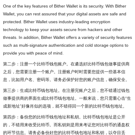
One of the key features of Bither Wallet is its security. With Bither
Wallet, you can rest assured that your digital assets are safe and
protected. Bither Wallet uses industry-leading encryption
technology to keep your assets secure from hackers and other
threats. In addition, Bither Wallet offers a variety of security features
such as multi-signature authentication and cold storage options to
provide you with peace of mind.
第二步：注册一个比特币钱包账户。在遴选好比特币钱包做事提供商
之后，您需要注册一个账户。注册账户时时需要您提供一些基本信
息，比如用户名、密码等。请务必保护好您的账户信息，确保安全。
第三步：生成比特币钱包地址。在注册完账户之后，您不错通过钱包
做事提供商的界面生成比特币钱包地址。一般来说，您只需重心击“生
成新地址”好像肖似的选项，就不错得回一个新的比特币钱包地址。
第四步：备份您的比特币钱包地址和私钥。比特币钱包地址是公开
的，不错用来收受比特币。而私钥则是用来考证您对比特币的通盘权
的环节信息。请务必备份好您的比特币钱包地址和私钥，以夺目丢