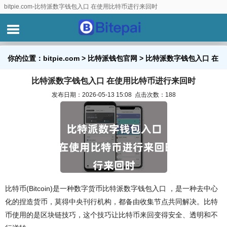
bitpie.com-比特派数字钱包入口 在使用比特币进行来回时
你的位置：
bitpie.com
>
比特派钱包官网
> 比特派数字钱包入口 在
比特派数字钱包入口 在使用比特币进行来回时
使用比特币进行来回时
发布日期：2026-05-13 15:08 点击次数：188
比特币(Bitcoin)是一种数字货币比特派数字钱包入口 ，是一种去中心
化的捏造货币，莫得中央刊行机构，都备由收集节点共同解决。比特
币使用的是区块链技巧，这个技巧让比特币来回变得安全、透明和不