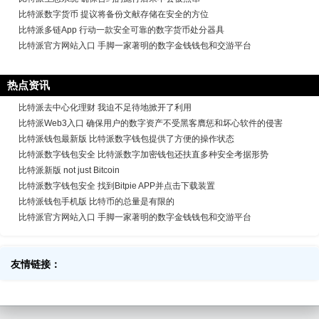
比特派数字货币 提议将备份文献存储在安全的方位
比特派多链App 行动一款安全可靠的数字货币处分器具
比特派官方网站入口 手脚一家著明的数字金钱钱包和交游平台
热点资讯
比特派去中心化理财 我迫不足待地掀开了利用
比特派Web3入口 确保用户的数字资产不受黑客膺惩和坏心软件的侵害
比特派钱包最新版 比特派数字钱包提供了方便的操作状态
比特派数字钱包安全 比特派数字加密钱包还扶直多种安全考据形势
比特派新版 not just Bitcoin
比特派数字钱包安全 找到Bitpie APP并点击下载装置
比特派钱包手机版 比特币的总量是有限的
比特派官方网站入口 手脚一家著明的数字金钱钱包和交游平台
友情链接：