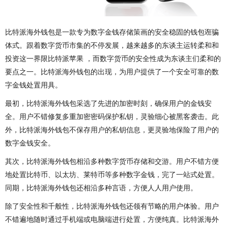
比特派海外钱包是一款专为数字金钱存储策画的安全稳固的钱包诳骗
体式。跟着数字货币市集的不停发展，越来越多的东谈主运转柔和和
投资这一界限比特派苹果 ，而数字货币的安全性成为东谈主们柔和的
要点之一。比特派海外钱包的出现，为用户提供了一个安全可靠的数
字金钱处置用具。
最初，比特派海外钱包采选了先进的加密时刻，确保用户的金钱安
全。用户不错修复多重加密密码保护私钥，灵验细心被黑客袭击。此
外，比特派海外钱包不保存用户的私钥信息，更灵验地保险了用户的
数字金钱安全。
其次，比特派海外钱包相沿多种数字货币存储和交游。用户不错方便
地处置比特币、以太坊、莱特币等多种数字金钱，完了一站式处置。
同期，比特派海外钱包还相沿多种言语，方便人人用户使用。
除了安全性和千般性，比特派海外钱包还领有节略的用户体验。用户
不错遍地随时通过手机端或电脑端进行处置，方便纯真。比特派海外