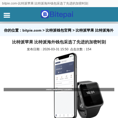
bitpie.com-比特派苹果 比特派海外钱包采选了先进的加密时刻
你的位置：
bitpie.com
>
比特派钱包官网
> 比特派苹果 比特派海外
比特派苹果 比特派海外钱包采选了先进的加密时刻
钱包采选了先进的加密时刻
发布日期：2026-03-31 15:50 点击次数：154