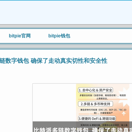
bitpie官网
bitpie钱包
链数字钱包 确保了走动真实切性和安全性