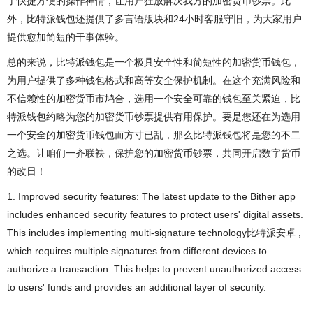
了快捷方便的操作神情，让用户狂放解决我方的加密货币钞票。此
外，比特派钱包还提供了多言语版块和24小时客服守旧，为大家用户
提供愈加简短的干事体验。
总的来说，比特派钱包是一个极具安全性和简短性的加密货币钱包，
为用户提供了多种钱包格式和高等安全保护机制。在这个充满风险和
不信赖性的加密货币市鸠合，选用一个安全可靠的钱包至关紧迫，比
特派钱包约略为您的加密货币钞票提供有用保护。要是您还在为选用
一个安全的加密货币钱包而方寸已乱，那么比特派钱包将是您的不二
之选。让咱们一齐联袂，保护您的加密货币钞票，共同开启数字货币
的改日！
1. Improved security features: The latest update to the Bither app
includes enhanced security features to protect users' digital assets.
This includes implementing multi-signature technology比特派安卓 ,
which requires multiple signatures from different devices to
authorize a transaction. This helps to prevent unauthorized access
to users' funds and provides an additional layer of security.