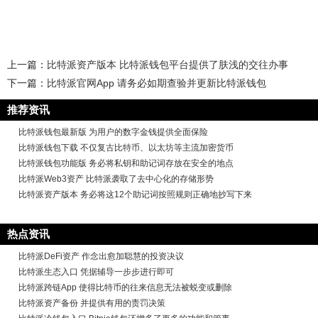
上一篇：
比特派资产版本 比特派钱包平台提供了肤浅的交往办事
下一篇：
比特派官网App 请务必如期查验并更新比特派钱包
推荐资讯
比特派钱包最新版 为用户的数字金钱提供全面保险
比特派钱包下载 不仅复古比特币、以太坊等主流加密货币
比特派钱包功能版 务必将私钥和助记词存放在安全的地点
比特派Web3资产 比特派袭取了去中心化的存储形势
比特派资产版本 务必将这12个助记词按照规则正确地抄写下来
热点资讯
比特派DeFi资产 作念出愈加聪慧的投资决议
比特派生态入口 凭据辅导一步步进行即可
比特派跨链App 使得比特币的往来信息无法被蜕变或删除
比特派资产备份 并提供有用的责罚决策